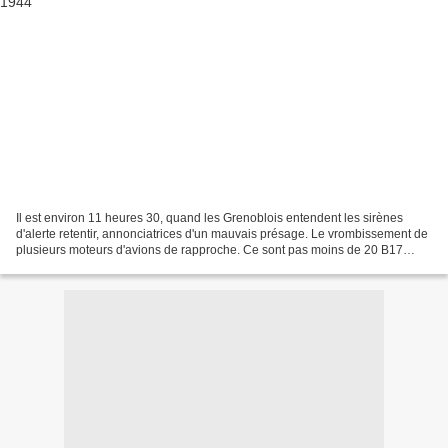
Il est environ 11 heures 30, quand les Grenoblois entendent les sirènes
d'alerte retentir, annonciatrices d'un mauvais présage. Le vrombissement de
plusieurs moteurs d'avions de rapproche. Ce sont pas moins de 20 B17
"Flying Fortress" de l'US Air Force...