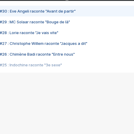
#30 : Eve Angeli raconte "Avant de partir"
#29 : MC Solaar raconte "Bouge de là"
28 : Lorie raconte "Je vais vite"
#27 : Christophe Willem raconte "Jacques a dit"
#26 : Chimène Badi raconte "Entre nous"
#25 : Indochine raconte "3e sexe"
#24 : Zaho raconte "C'est chelou"
#23 : Patrick Bruel raconte "Au café des délices"
#22 : Kyo raconte "Le chemin"
#21 : Nolwenn Leroy raconte "Cassé"
#20 : Patrick Hernandez raconte "Born to be alive"
#19 : Lorie raconte "Près de moi"