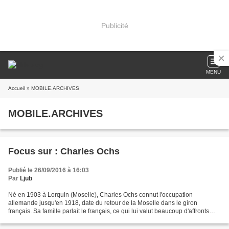
Publicité
MENU
Accueil
» MOBILE.ARCHIVES
MOBILE.ARCHIVES
Focus sur : Charles Ochs
Publié le 26/09/2016 à 16:03
Par
Ljub
Né en 1903 à Lorquin (Moselle), Charles Ochs connut l'occupation
allemande jusqu'en 1918, date du retour de la Moselle dans le giron
français. Sa famille parlait le français, ce qui lui valut beaucoup d'affronts
lorsqu'il était gamin. Il n'aimait pas...