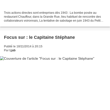
Trois actions directes sont entreprises dès 1943 : La bombe posée au
restaurant Chauffour, dans la Grande Rue, lieu habituel de rencontre des
collaborateurs voironnais, La tentative de sabotage en juin 1943 du Petit
Voironnais. Mais la bombe que l'on...
Focus sur : le Capitaine Stéphane
Publié le 18/11/2014 à 20:15
Par
Ljub