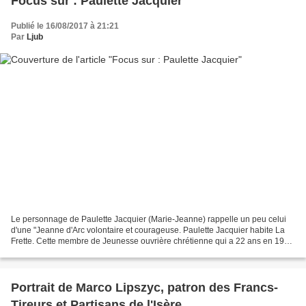
Focus sur : Paulette Jacquier
Publié le 16/08/2017 à 21:21
Par
Ljub
Le personnage de Paulette Jacquier (Marie-Jeanne) rappelle un peu celui
d'une "Jeanne d'Arc volontaire et courageuse. Paulette Jacquier habite La
Frette. Cette membre de Jeunesse ouvrière chrétienne qui a 22 ans en 1940
fait très vite partie du noyau...
Portrait de Marco Lipszyc, patron des Francs-
Tireurs et Partisans de l'Isère