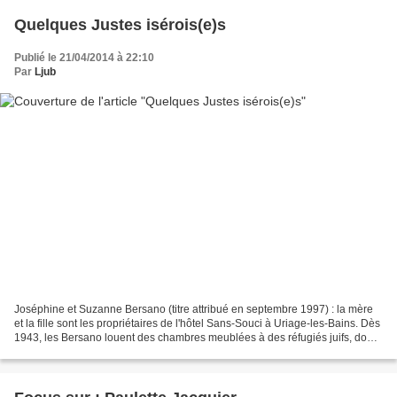
Quelques Justes isérois(e)s
Publié le 21/04/2014 à 22:10
Par
Ljub
Joséphine et Suzanne Bersano (titre attribué en septembre 1997) : la mère
et la fille sont les propriétaires de l'hôtel Sans-Souci à Uriage-les-Bains. Dès
1943, les Bersano louent des chambres meublées à des réfugiés juifs, dont
beaucoup viennent de Bruxelles,...