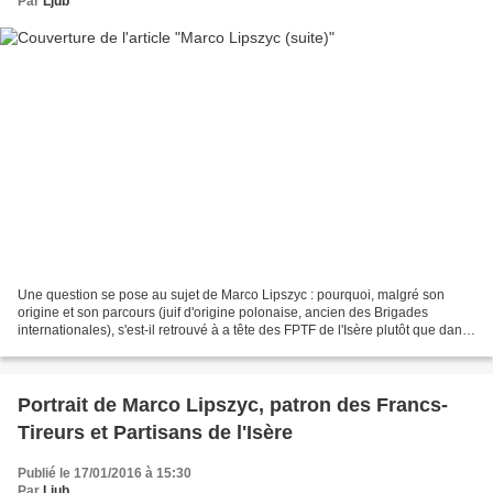
Par
Ljub
Une question se pose au sujet de Marco Lipszyc : pourquoi, malgré son
origine et son parcours (juif d'origine polonaise, ancien des Brigades
internationales), s'est-il retrouvé à a tête des FPTF de l'Isère plutôt que dans
les rangs des FTP-MOI (Main d'Œuvre...
Portrait de Marco Lipszyc, patron des Francs-
Tireurs et Partisans de l'Isère
Publié le 17/01/2016 à 15:30
Par
Ljub