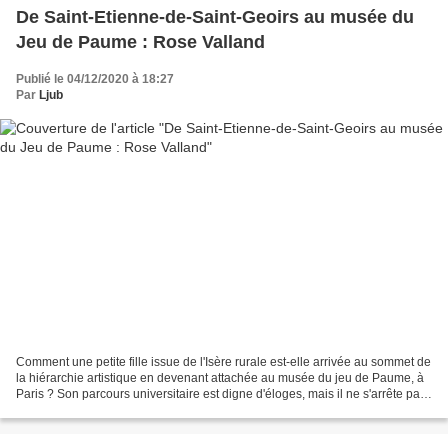
De Saint-Etienne-de-Saint-Geoirs au musée du
Jeu de Paume : Rose Valland
Publié le 04/12/2020 à 18:27
Par
Ljub
Comment une petite fille issue de l'Isère rurale est-elle arrivée au sommet de
la hiérarchie artistique en devenant attachée au musée du jeu de Paume, à
Paris ? Son parcours universitaire est digne d'éloges, mais il ne s'arrête pas
là : durant la seconde...