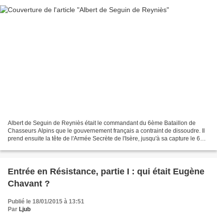
Albert de Seguin de Reyniès était le commandant du 6ème Bataillon de
Chasseurs Alpins que le gouvernement français a contraint de dissoudre. Il
prend ensuite la tête de l'Armée Secrète de l'Isère, jusqu'à sa capture le 6
mai 1944, et sa disparition dans...
Entrée en Résistance, partie I : qui était Eugène
Chavant ?
Publié le 18/01/2015 à 13:51
Par
Ljub