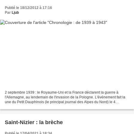
Publié le 18/12/2012 à 17:16
Par
Ljub
2 septembre 1939 : le Royaume-Uni et la France déclarent la guerre à
l'Allemagne, au lendemain de l'invasion de la Pologne. L'événement fait la
une du Petit Dauphinois (le principal journal des Alpes du Nord) le 4
septembre. Lieu de garnison, Grenoble...
Saint-Nizier : la brèche
Publié le 17/04/2021 à 18:34