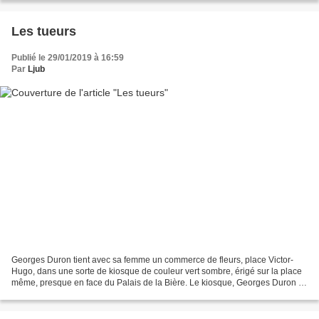
Les tueurs
Publié le 29/01/2019 à 16:59
Par
Ljub
Georges Duron tient avec sa femme un commerce de fleurs, place Victor-
Hugo, dans une sorte de kiosque de couleur vert sombre, érigé sur la place
même, presque en face du Palais de la Bière. Le kiosque, Georges Duron et
sa femme le partagent avec un marchand...