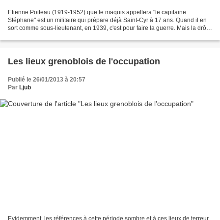
Etienne Poiteau (1919-1952) que le maquis appellera "le capitaine
Stéphane" est un militaire qui prépare déjà Saint-Cyr à 17 ans. Quand il en
sort comme sous-lieutenant, en 1939, c'est pour faire la guerre. Mais la drôle
de guerre de 1939 et la débâcle...
Les lieux grenoblois de l'occupation
Publié le 26/01/2013 à 20:57
Par
Ljub
Evidemment, les références à cette période sombre et à ces lieux de terreur