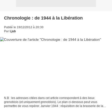
Chronologie : de 1944 à la Libération
Publié le 19/12/2012 à 20:30
Par
Ljub
N.B : les adresses citées dans cet article correspondent à des lieux
grenoblois (et uniquement grenoblois). Le plan ci-dessous peut vous
permettre de vous repérer. Janvier 1944 : réquisition de la brasserie de la
Paix comme des deux immeubles du 43 avenue...