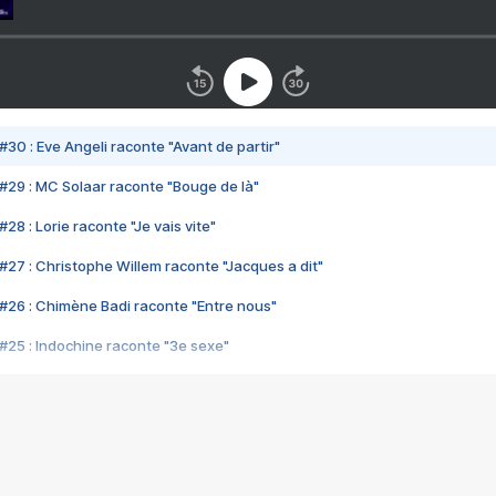
#30 : Eve Angeli raconte "Avant de partir"
#29 : MC Solaar raconte "Bouge de là"
28 : Lorie raconte "Je vais vite"
#27 : Christophe Willem raconte "Jacques a dit"
#26 : Chimène Badi raconte "Entre nous"
#25 : Indochine raconte "3e sexe"
#24 : Zaho raconte "C'est chelou"
#23 : Patrick Bruel raconte "Au café des délices"
#22 : Kyo raconte "Le chemin"