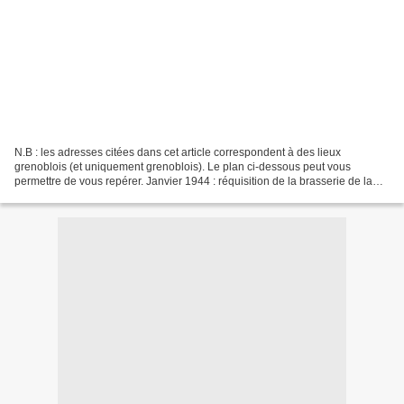
N.B : les adresses citées dans cet article correspondent à des lieux
grenoblois (et uniquement grenoblois). Le plan ci-dessous peut vous
permettre de vous repérer. Janvier 1944 : réquisition de la brasserie de la
Paix comme des deux immeubles du 43 avenue...