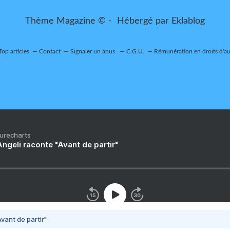
Thème Magazine © - Hébergé par
Eklablog
Top articles
Contact
Signaler un abus
C.G.U.
Rémunération en droits d'au
Purecharts
ngeli raconte "Avant de partir"
vant de partir"