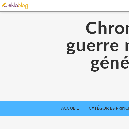
Chron
guerre 
géné
ACCUEIL
CATÉGORIES PRINC