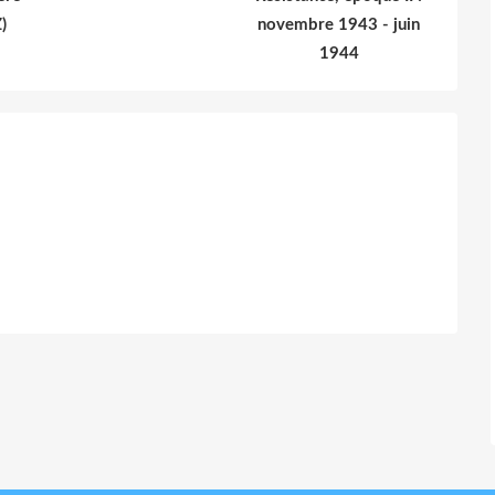
)
novembre 1943 - juin
1944