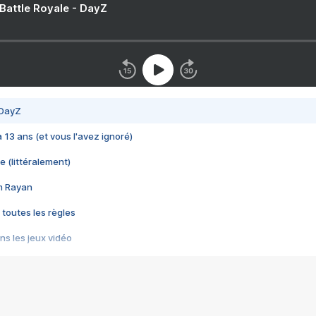
 Battle Royale - DayZ
 DayZ
 a 13 ans (et vous l'avez ignoré)
e (littéralement)
im Rayan
 toutes les règles
s les jeux vidéo
us choquant de Rockstar ? - Le scandale BULLY
e plus moche de Steam
du RÊVE tourne au CAUCHEMAR