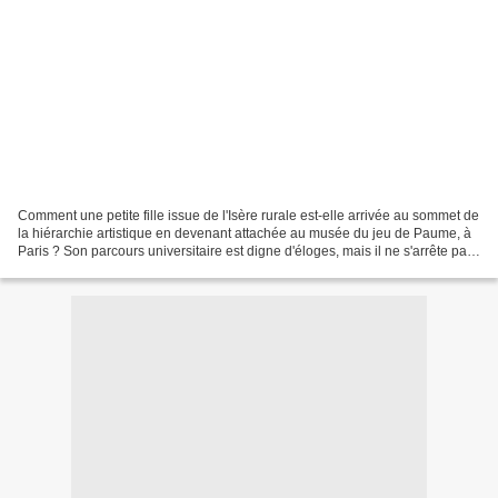
Comment une petite fille issue de l'Isère rurale est-elle arrivée au sommet de
la hiérarchie artistique en devenant attachée au musée du jeu de Paume, à
Paris ? Son parcours universitaire est digne d'éloges, mais il ne s'arrête pas
là : durant la seconde...