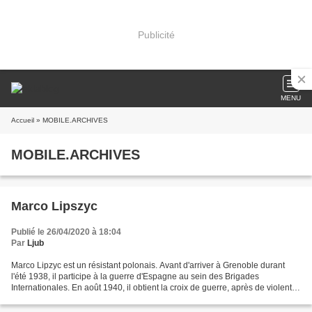
Publicité
MENU
Accueil
» MOBILE.ARCHIVES
MOBILE.ARCHIVES
Marco Lipszyc
Publié le 26/04/2020 à 18:04
Par
Ljub
Marco Lipzyc est un résistant polonais. Avant d'arriver à Grenoble durant
l'été 1938, il participe à la guerre d'Espagne au sein des Brigades
Internationales. En août 1940, il obtient la croix de guerre, après de violents
combats aux alentours de Soissons....