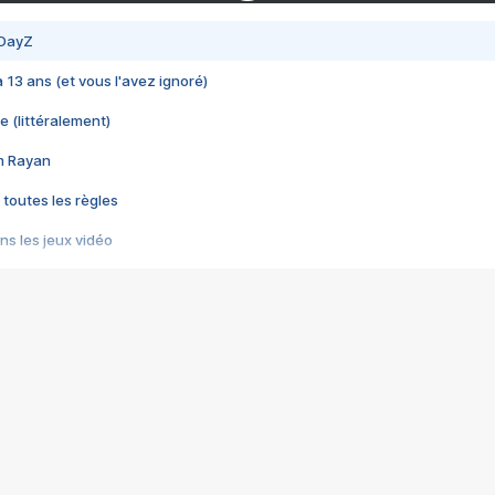
 DayZ
 a 13 ans (et vous l'avez ignoré)
e (littéralement)
im Rayan
 toutes les règles
s les jeux vidéo
us choquant de Rockstar ? - Le scandale BULLY
e plus moche de Steam
du RÊVE tourne au CAUCHEMAR
pendant 8 heures
it… à tort
umiliés par un jeu vidéo