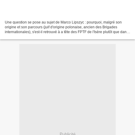
Une question se pose au sujet de Marco Lipszyc : pourquoi, malgré son
origine et son parcours (juif d'origine polonaise, ancien des Brigades
internationales), s'est-il retrouvé à a tête des FPTF de l'Isère plutôt que dans
les rangs des FTP-MOI (Main d'Œuvre...
Publicité