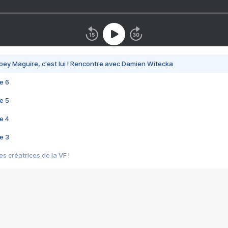
bey Maguire, c'est lui ! Rencontre avec Damien Witecka
e 6
e 5
e 4
e 3
s créatrices de la VF !
e 2
e 1
e Mektoub My Love arrive enfin ! Rencontre avec Shaïn Boumedine et Sal