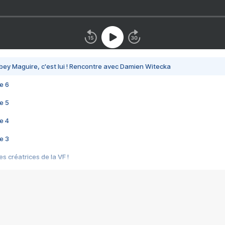
bey Maguire, c'est lui ! Rencontre avec Damien Witecka
e 6
e 5
e 4
e 3
s créatrices de la VF !
e 2
e 1
e Mektoub My Love arrive enfin ! Rencontre avec Shaïn Boumedine et Sal