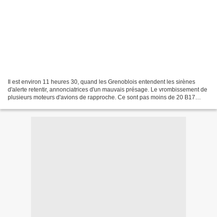
Il est environ 11 heures 30, quand les Grenoblois entendent les sirènes
d'alerte retentir, annonciatrices d'un mauvais présage. Le vrombissement de
plusieurs moteurs d'avions de rapproche. Ce sont pas moins de 20 B17
"Flying Fortress" de l'US Air Force...