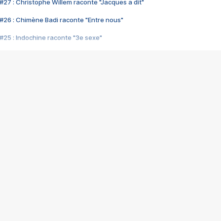
#27 : Christophe Willem raconte "Jacques a dit"
#26 : Chimène Badi raconte "Entre nous"
#25 : Indochine raconte "3e sexe"
#24 : Zaho raconte "C'est chelou"
#23 : Patrick Bruel raconte "Au café des délices"
#22 : Kyo raconte "Le chemin"
#21 : Nolwenn Leroy raconte "Cassé"
#20 : Patrick Hernandez raconte "Born to be alive"
#19 : Lorie raconte "Près de moi"
#18 : Michael Jones raconte "A nos actes manqués" (avec Jean-Jacque
#17 : Khaled raconte "Aïcha"
#16 : Corneille raconte "Parce qu'on vient de loin"
#15 : Indochine raconte "L'aventurier"