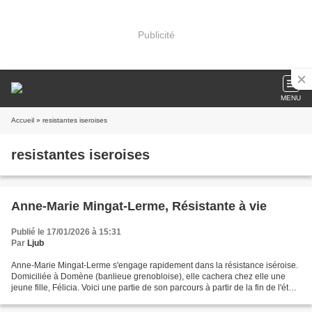
Publicité
MENU
Accueil
» resistantes iseroises
resistantes iseroises
Anne-Marie Mingat-Lerme, Résistante à vie
Publié le 17/01/2026 à 15:31
Par
Ljub
Anne-Marie Mingat-Lerme s'engage rapidement dans la résistance iséroise.
Domiciliée à Domène (banlieue grenobloise), elle cachera chez elle une
jeune fille, Félicia. Voici une partie de son parcours à partir de la fin de l'été
1943, date de la capitulation...