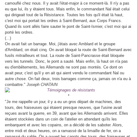
camouflé chez nous. Il y avait l'état-major à ce moment-là. Il n'y a pas
eu que lui, ils y étaient tous. Mais enfin, le commandant Nal était celui
qui dirigeait tout de la Résistance. Toutes les fois qu'il était là haut,
c'est moi qui portait les ordres à Saint-Bernard, aux Corps Francs.
Quand ils sont allés faire sauter le pont de Saint-Ismier, c'est moi qui ai
porté les ordres.
(...)
On avait fait un barrage. Moi, j'étais avec Amblard et le groupe
d'Amblard, on était cinq. On avait bloqué la route de Saint-Bernard avec
fusils mitrailleurs et tout. La route de Saint-Pancrasse était bloquée
vers les tunnels. Donc, le pont a sauté. Mais enfin, là haut on n'a pas
eu d'embêtements, les Allemands ne sont pas montés. Ce dont on
avait peur, c'est qu'il y en ait qui aient vendu le commandant Nal ou
autre chose. On fait deux, trois barrages comme ça, jamais on n'a eu à
combattre."
Joseph CHATAIN
*
"Je me rappelle un jour, il y a eu un gros départ de machines, des
tours, des fraiseuses qui étaient presque neuves, que l'usine avait
reçues avant la guerre, en 39, avant que les Allemands arrivent. Elles
étaient stockées dans un coin de l'atelier en attendant qu'ils les
embarquent et avec les copains, on a décidé de les saboter. Alors,
entre midi et deux heures, on a ramassé de la limaille de fer, on a
ramassé du sable. On a ouvert les capots des tours, des fraiseuses et