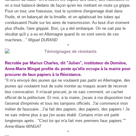
on a tout balancé dedans de façon qu'en les mettant en route ça grippe.
Pour un tour, une fraiseuse, tout le système d'engrenage était dans
l'huile, et on balançait de la limaille, et on aplatissait les tubes qui
conduisaient l'huile sur les aires de transmission. Au bout d'un moment
plus d'huile, l'aire grippait. Bon, ça a été embarqué. On ne sait pas le
résultat qu'il y a eu en Allemagne quand ils se sont servis de ces
machines..."
Miguel DURAND
*
Recrutée par Marius Charles, dit "Julien", instituteur de Domène,
Anne-Marie Mingat profite du poste qu'elle occupe à la mairie pour
procurer de faux papiers à la Résistance.
"Il m'a envoyé des jeunes qui ne voulaient pas partir en Allemagne, des
jeunes qui voulaient tout de suite monter au maquis avant de recevoir
leur convocation. Il m'avait procuré, je ne sais comment, un cachet
officiel de la préfecture. Et moi, à la mairie, j'avais à ma disposition tout
l'arsenal d'imprimés et tous les tampons officiels. J'ai commencé mon
métier de faussaire...J'ai fait des papiers, des papiers, des papiers ! Je
ne sais même plus à qui j'en avais établi. Certains m'en ont parlé
longtemps après : "C'est toi qui m'a fait mes premiers faux papiers.""
Anne-Marie MINGAT
*