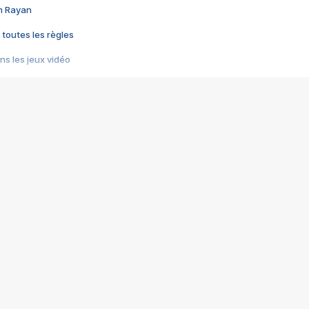
im Rayan
 toutes les règles
s les jeux vidéo
us choquant de Rockstar ? - Le scandale BULLY
e plus moche de Steam
du RÊVE tourne au CAUCHEMAR
pendant 8 heures
it… à tort
umiliés par un jeu vidéo
ire - Final Fantasy 8
ti un empire - Age of Empires
story DOFUS
tard, il crée l'un des pires jeux de tous les temps, MindsEye.