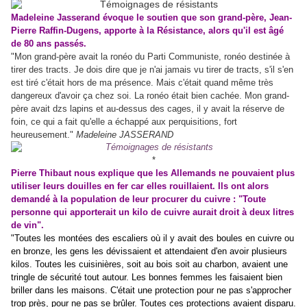
Madeleine Jasserand évoque le soutien que son grand-père, Jean-
Pierre Raffin-Dugens, apporte à la Résistance, alors qu'il est âgé
de 80 ans passés.
"Mon grand-père avait la ronéo du Parti Communiste, ronéo destinée à
tirer des tracts. Je dois dire que je n'ai jamais vu tirer de tracts, s'il s'en
est tiré c'était hors de ma présence. Mais c'était quand même très
dangereux d'avoir ça chez soi. La ronéo était bien cachée. Mon grand-
père avait dzs lapins et au-dessus des cages, il y avait la réserve de
foin, ce qui a fait qu'elle a échappé aux perquisitions, fort
heureusement."
Madeleine JASSERAND
*
Pierre Thibaut nous explique que les Allemands ne pouvaient plus
utiliser leurs douilles en fer car elles rouillaient. Ils ont alors
demandé à la population de leur procurer du cuivre : "Toute
personne qui apporterait un kilo de cuivre aurait droit à deux litres
de vin".
"Toutes les montées des escaliers où il y avait des boules en cuivre ou
en bronze, les gens les dévissaient et attendaient d'en avoir plusieurs
kilos. Toutes les cuisinières, soit au bois soit au charbon, avaient une
tringle de sécurité tout autour. Les bonnes femmes les faisaient bien
briller dans les maisons. C'était une protection pour ne pas s'approcher
trop près, pour ne pas se brûler. Toutes ces protections avaient disparu.