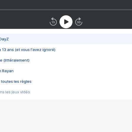
 DayZ
 a 13 ans (et vous l'avez ignoré)
e (littéralement)
im Rayan
 toutes les règles
s les jeux vidéo
us choquant de Rockstar ? - Le scandale BULLY
e plus moche de Steam
du RÊVE tourne au CAUCHEMAR