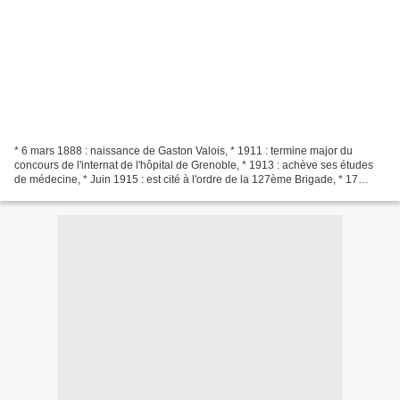
* 6 mars 1888 : naissance de Gaston Valois, * 1911 : termine major du
concours de l'internat de l'hôpital de Grenoble, * 1913 : achève ses études
de médecine, * Juin 1915 : est cité à l'ordre de la 127ème Brigade, * 17
décembre 1917 : se marie avec Alice...