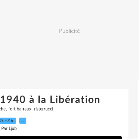
Publicité
1940 à la Libération
,
,
che
fort barraux
risterrucci
09.2016
…
Par Ljub