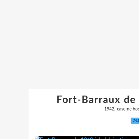
Fort-Barraux de 
,
1942
caserne ho
24.