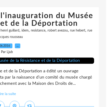
 l'inauguration du Musée
 et de la Déportation
,
,
,
,
,
,
henri guillard
idem
resistance
robert avezou
rue hebert
rue
jacques rousseau
06.2016
…
Par Ljub
ce et de la Déportation a édité un ouvrage
uta par la naissance d'un comité du musée chargé
achement avec la Maison des Droits de...
ire la suite