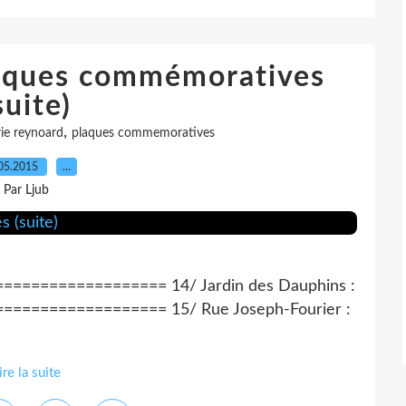
laques commémoratives
suite)
,
ie reynoard
plaques commemoratives
05.2015
…
Par Ljub
================ 14/ Jardin des Dauphins :
================= 15/ Rue Joseph-Fourier :
ire la suite