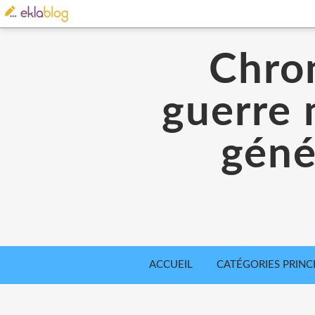
Chron
guerre 
géné
ACCUEIL
CATÉGORIES PRINC