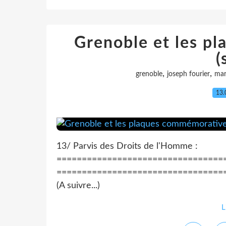
Grenoble et les p
(
,
,
grenoble
joseph fourier
mar
13.
13/ Parvis des Droits de l'Homme :
====================================
===================================
(A suivre...)
L