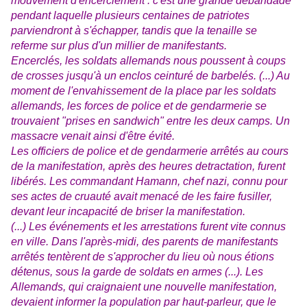
mouvement d'encerclement : c'est une grande débandade
pendant laquelle plusieurs centaines de patriotes
parviendront à s'échapper, tandis que la tenaille se
referme sur plus d'un millier de manifestants.
Encerclés, les soldats allemands nous poussent à coups
de crosses jusqu'à un enclos ceinturé de barbelés. (...) Au
moment de l'envahissement de la place par les soldats
allemands, les forces de police et de gendarmerie se
trouvaient "prises en sandwich" entre les deux camps. Un
massacre venait ainsi d'être évité.
Les officiers de police et de gendarmerie arrêtés au cours
de la manifestation, après des heures detractation, furent
libérés. Les commandant Hamann, chef nazi, connu pour
ses actes de cruauté avait menacé de les faire fusiller,
devant leur incapacité de briser la manifestation.
(...) Les événements et les arrestations furent vite connus
en ville. Dans l'après-midi, des parents de manifestants
arrêtés tentèrent de s'approcher du lieu où nous étions
détenus, sous la garde de soldats en armes (...). Les
Allemands, qui craignaient une nouvelle manifestation,
devaient informer la population par haut-parleur, que le